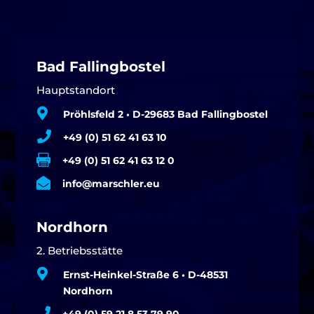
Bad Fallingbostel
Hauptstandort

Pröhlsfeld 2 • D-29683 Bad Fallingbostel

+49 (0) 51 62 41 63 10

+49 (0) 51 62 41 63 12 0

info@marschler.eu
Nordhorn
2. Betriebsstätte

Ernst-Heinkel-Straße 6 • D-48531
Nordhorn
